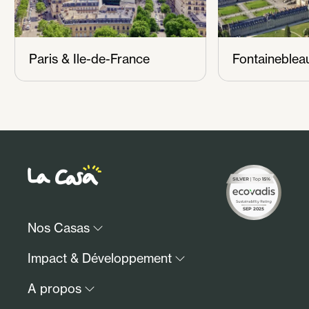
Paris & Ile-de-France
Fontaineblea
Nos Casas
Paris & Ile-de-France
Impact & Développement
Lille et sa région
Notre impact ESG
A propos
Fontainebleau
Investir avec nous