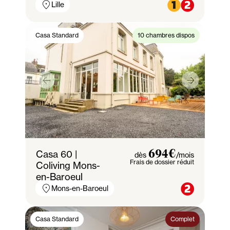
Lille
Casa Standard
10 chambres dispos
Casa 60 |
694€
dès
/mois
Frais de dossier réduit
Coliving Mons-
en-Baroeul
Mons-en-Baroeul
Casa Standard
Complet