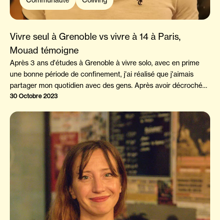
Vivre seul à Grenoble vs vivre à 14 à Paris,
Mouad témoigne
Après 3 ans d'études à Grenoble à vivre solo, avec en prime
une bonne période de confinement, j'ai réalisé que j'aimais
partager mon quotidien avec des gens. Après avoir décroché
mon CDI, j'ai commencé à chercher une coloc qui pouvait me
30 Octobre 2023
convenir et c'est à ce moment là que j'ai trouvé La Casa et j'ai
directement eu un coup de foudre pour le concept.