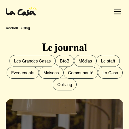
Accueil
Blog
Le journal
Les Grandes Casas
BtoB
Médias
Le staff
Evènements
Maisons
Communauté
La Casa
Coliving