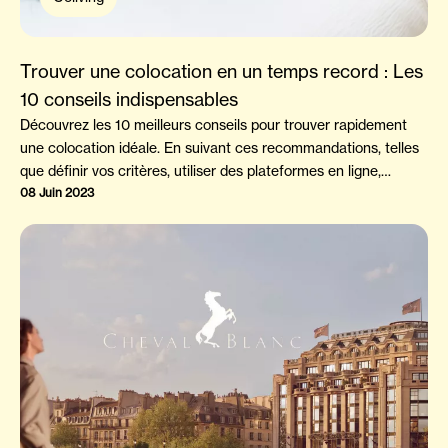
Trouver une colocation en un temps record : Les
10 conseils indispensables
Découvrez les 10 meilleurs conseils pour trouver rapidement
une colocation idéale. En suivant ces recommandations, telles
que définir vos critères, utiliser des plateformes en ligne,
préparer les visites, évaluer la compatibilité, considérer
08 Juin 2023
l'emplacement et les commodités, lire attentivement le contrat,
favoriser une communication ouverte, respecter les règles,
s'impliquer dans la communauté et rester ouvert aux nouvelles
expériences, vous maximiserez vos chances de trouver
rapidement une colocation qui correspond à vos attentes.