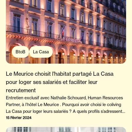
BtoB
La Casa
Le Meurice choisit l'habitat partagé La Casa
pour loger ses salariés et faciliter leur
recrutement
Entretien exclusif avec Nathalie Schouard, Human Resources
Partner, à l’hôtel Le Meurice . Pourquoi avoir choisi le coliving
La Casa pour loger leurs salariés ? A quels profils s’adressent-
ils ? Découvrez les réponses en lisant son interview complète.
15 Février 2024