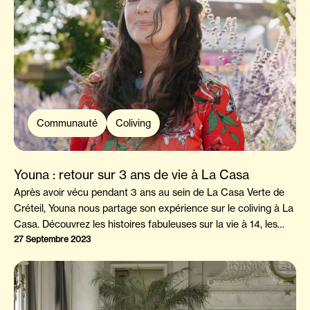
Communauté
Coliving
Youna : retour sur 3 ans de vie à La Casa
Après avoir vécu pendant 3 ans au sein de La Casa Verte de
Créteil, Youna nous partage son expérience sur le coliving à La
Casa. Découvrez les histoires fabuleuses sur la vie à 14, les
amitiés et le début au sein d'une nouvelle "famille".
27 Septembre 2023