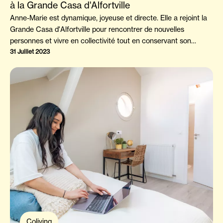
à la Grande Casa d'Alfortville
Anne-Marie est dynamique, joyeuse et directe. Elle a rejoint la
Grande Casa d'Alfortville pour rencontrer de nouvelles
personnes et vivre en collectivité tout en conservant son
autonomie. Avec son franc parler, Anne-Marie nous raconte sa
31 Juillet 2023
vie, ses choix passés et les raisons qui l'ont poussée à rejoindre
l'habitat partagé des Grandes Casas. Découvrez son
témoignage.
Coliving