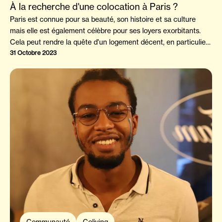
À la recherche d'une colocation à Paris ?
Paris est connue pour sa beauté, son histoire et sa culture
mais elle est également célèbre pour ses loyers exorbitants.
Cela peut rendre la quête d'un logement décent, en particulier
pour les étudiant·e·s quittant leur domicile pour poursuivre leurs
31 Octobre 2023
études dans la capitale, assez difficile. Face à ces défis
financiers, de nombreuses personnes, qu'elles soient
étudiant·e·s ou jeunes professionnel·le·s, optent pour la
colocation. Cette solution permet de réduire les coûts et offre
un espace de vie plus spacieux. Pour réussir cette aventure, il
est crucial de choisir des colocataires compatibles et de bien
connaître le quartier dans Paris ou proche de Paris où vous
souhaitez vous installer.
Communauté
Coliving