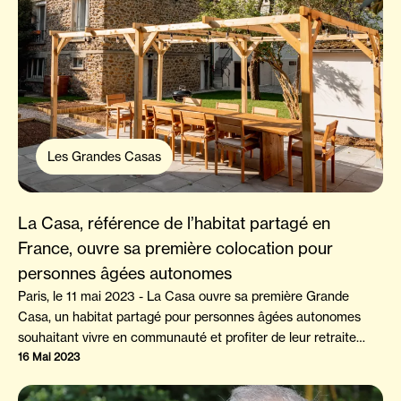
Les Grandes Casas
La Casa, référence de l’habitat partagé en
France, ouvre sa première colocation pour
personnes âgées autonomes
Paris, le 11 mai 2023 - La Casa ouvre sa première Grande
Casa, un habitat partagé pour personnes âgées autonomes
souhaitant vivre en communauté et profiter de leur retraite
dans un environnement épanouissant, tout en préservant leur
16 Mai 2023
indépendance.