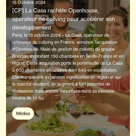
15 Octobre 2024
[CP] La Casa rachète Openhouse,
opérateur de coliving pour accélérer son
développement
Paris, le 15 octobre 2024 – La Casa, opérateur de
référence du coliving en France, annonce l’acquisition
d’Openhouse, filiale de gestion de coliving du groupe
Braxton, exploitant 130 chambres en Île-de-France et en
région. Cette acquisition porte le portefeuille de La Casa
à 800 chambres sécurisées dont 640 en exploitation.
Elle marque une expansion significative en région et sur
le marché étudiant, un segment à fort potentiel de
croissance mais encore minoritaire dans sa clientèle
(moins de 10 %).
Médias