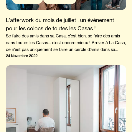
L'afterwork du mois de juillet : un événement
pour les colocs de toutes les Casas !
Se faire des amis dans sa Casa, c’est bien, se faire des amis
dans toutes les Casas… c’est encore mieux ! Arriver à La Casa,
ce n’est pas uniquement se faire un cercle d’amis dans sa
colocation, mais bien rencontrer les membres de toutes les
24 Novembre 2022
autres maisons. C’est pour cette raison qu’un volet
événementiel “InterCasas” est prévu dans les services inclus.
L'afterwork de début juillet a réuni 150 colocs de toutes les
Casas pour une soirée mémorable !