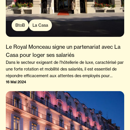
BtoB
La Casa
Le Royal Monceau signe un partenariat avec La
Casa pour loger ses salariés
Dans le secteur exigeant de l'hôtellerie de luxe, caractérisé par
une forte rotation et mobilité des salariés, il est essentiel de
répondre efficacement aux attentes des employés pour
conserver une position de leader. Le Royal Monceau relève ce
16 Mai 2024
défi grâce à son partenariat avec La Casa, en proposant un
concept de logement novateur qui enrichit le quotidien de ses
employés. En intégrant les jeunes recrues dans une Casa, Le
Royal Monceau crée un cadre de travail rassurant et motivant.
Découvrez notre interview exclusive avec Cécile Evrard
Mkavavo responsable de la Qualité de vie au travail au Royal
Monceau, pour en savoir plus sur cette initiative stratégique.