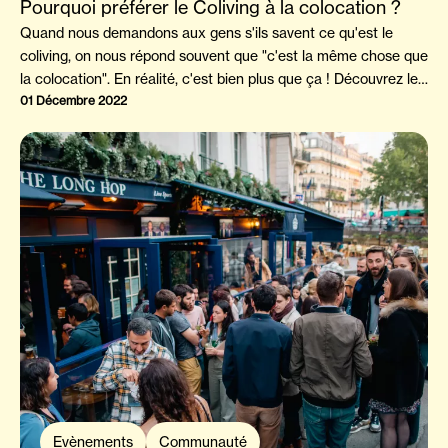
Pourquoi préférer le Coliving à la colocation ?
Quand nous demandons aux gens s'ils savent ce qu'est le
coliving, on nous répond souvent que "c'est la même chose que
la colocation". En réalité, c'est bien plus que ça ! Découvrez les
différences entre coliving et colocation grâce à l'équipe de La
01 Décembre 2022
Casa et au témoignage de Virginie de La Casa des Chefs.
Evènements
Communauté