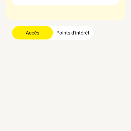
Gare Saint-Lazare
La Défense Grande Arche
Gare de Lyon
Accès
Nation
Gare du Nord
Bastille
République
Gare Montparnasse
Bibliothèque F. Mitterrand
Charles de Gaulle - Étoile