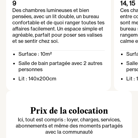
maison. Des activités communautaires, telles
9
14, 15
qu'un repas partagé mensuel et des afterworks
Des chambres lumineuses et bien
Ces cha
avec les autres maisons, renforcent les liens
pensées, avec un lit double, un bureau
entre co
entre colocataires.
confortable et de quoi ranger toutes tes
sont me
affaires facilement. Un espace simple et
bureau 
À quelques minutes des commerces, des
agréable, parfait pour poser ses valises
rangem
transports en commun et de Paris, la colocation
et se sentir chez soi.
calme e
de Nanterre Rochet offre un cadre de vie très
confortable. Rejoins une communauté
Surface :
10m²
Surf
dynamique et sympathique et profite d'une
expérience de colocation unique !
Salle de bain
partagée
avec 2 autres
Sall
personnes
pers
Lit :
140x200cm
Lit :
Prix de la colocation
Ici, tout est compris : loyer, charges, services,
abonnements et même des moments partagés
avec la communauté