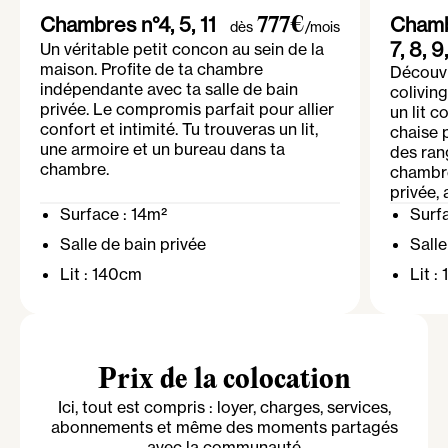
Chambres n°4, 5, 11
Chambr
777€
dès
/mois
7, 8, 9
Un véritable petit concon au sein de la
maison. Profite de ta chambre
Découv
indépendante avec ta salle de bain
colivin
privée. Le compromis parfait pour allier
un lit c
confort et intimité. Tu trouveras un lit,
chaise 
une armoire et un bureau dans ta
des ran
chambre.
chambre
privée, 
Surface :
14m²
Surf
Salle de bain
privée
Sall
Lit :
140cm
Lit :
Prix de la colocation
Ici, tout est compris : loyer, charges, services,
abonnements et même des moments partagés
avec la communauté