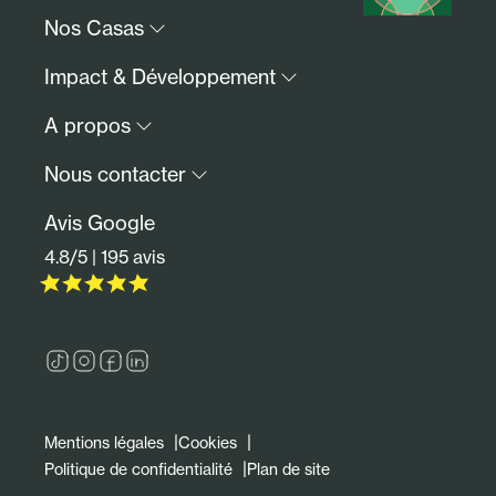
Nos Casas
Paris & Ile-de-France
Impact & Développement
Lille et sa région
Notre impact ESG
A propos
Fontainebleau
Investir avec nous
Communauté
Qui sommes-nous ?
Nous contacter
FAQs
Presse
Avis Google
Devenir candidat
Présentation partenaires - La Casa
Pour les Casas
4.8/5 | 195 avis
01 86 52 87 88
hello@lacasa.io
Mentions légales
Cookies
Politique de confidentialité
Plan de site