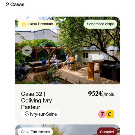
2 Casas
Casa Premium
1 chambre dispo
Casa 32 |
952€
/mois
Coliving Ivry
Pasteur
Ivry-sur-Seine
Casa Entreprises
Complet