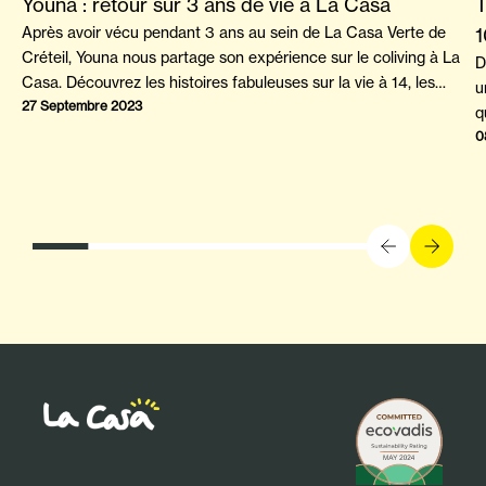
Youna : retour sur 3 ans de vie à La Casa
T
Après avoir vécu pendant 3 ans au sein de La Casa Verte de
1
Créteil, Youna nous partage son expérience sur le coliving à La
D
Casa. Découvrez les histoires fabuleuses sur la vie à 14, les
u
amitiés et le début au sein d'une nouvelle "famille".
27 Septembre 2023
q
p
0
l
f
s
e
r