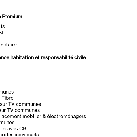
sa Premium
ifs
XL
entaire
ce habitation et responsabilité civile
mmunes
 Fibre
 sur TV communes
 sur TV communes
lacement mobilier & électroménagers
mmunes
ire avec CB
codes individuels