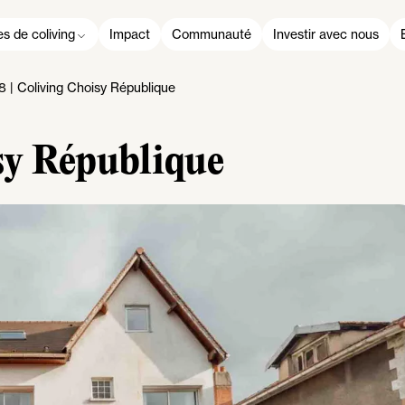
s de coliving
Impact
Communauté
Investir avec nous
 | Coliving Choisy République
isy République