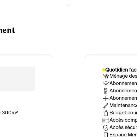
ment
Quotidien faci
Ménage des
Abonnement 
Abonnement
Abonnement
Maintenance
e 300m²
Budget cou
Accès comp
Accès sécur
Espace Mem