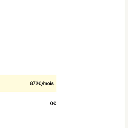
872€
/mois
0€