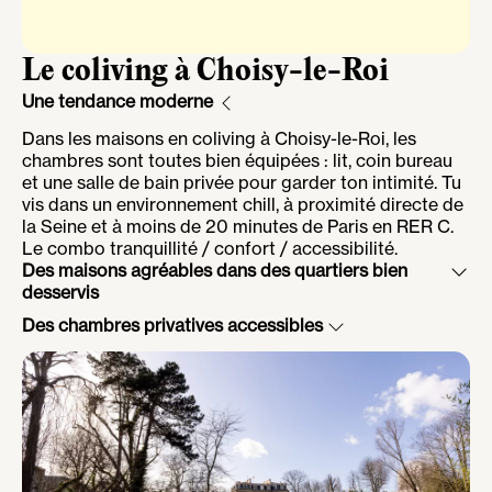
Le coliving à Choisy-le-Roi
Une tendance moderne
Dans les maisons en coliving à Choisy-le-Roi, les
chambres sont toutes bien équipées : lit, coin bureau
et une salle de bain privée pour garder ton intimité. Tu
vis dans un environnement chill, à proximité directe de
la Seine et à moins de 20 minutes de Paris en RER C.
Le combo tranquillité / confort / accessibilité.
Des maisons agréables dans des quartiers bien
desservis
À Choisy-le-Roi, les maisons sont nichées dans des
Des chambres privatives accessibles
quartiers résidentiels tranquilles et bien desservis par
À Choisy-le-Roi, le coliving prend de l’ampleur. Cette
le RER C. Tu profites d’un environnement paisible au
ville dynamique et accessible est parfaite pour celles
bord de la Seine, tout en étant à 20 minutes du centre
et ceux qui cherchent une alternative moderne à la
de Paris. C’est l’équilibre idéal entre confort de vie et
location classique. Ici, on vit dans des maisons
accessibilité.
pensées pour la vie en communauté : chambres bien
aménagées, espaces communs chaleureux, jardin