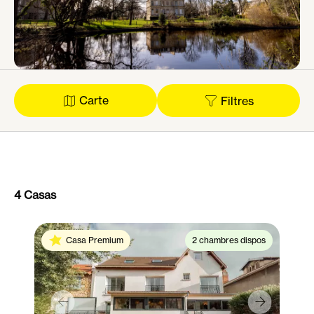
parfois… Le coliving à Choisy, c’est une réponse simple
aux besoins d’une génération qui veut plus que quatre
murs : elle veut des échanges, un cadre agréable et un
vrai équilibre entre perso et collectif.
Carte
Filtres
4 Casas
Casa Premium
2 chambres dispos