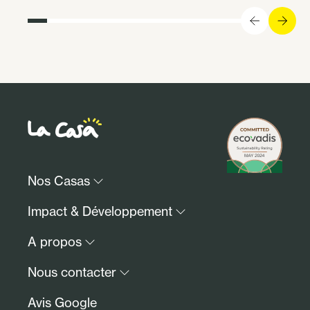
Nos Casas
Paris & Ile-de-France
Impact & Développement
Lille et sa région
Notre impact ESG
A propos
Fontainebleau
Investir avec nous
Communauté
Qui sommes-nous ?
Nous contacter
FAQs
Presse
Avis Google
Devenir candidat