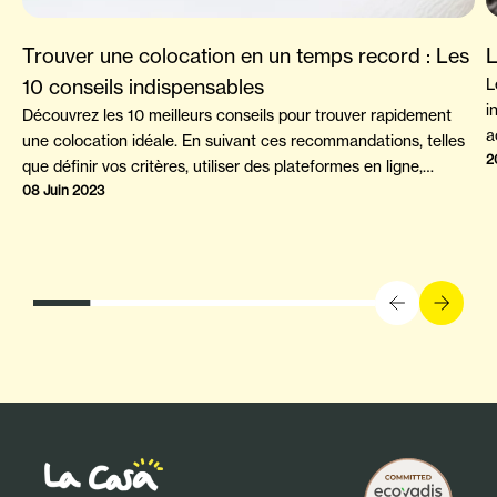
Trouver une colocation en un temps record : Les
L
10 conseils indispensables
L
i
Découvrez les 10 meilleurs conseils pour trouver rapidement
a
une colocation idéale. En suivant ces recommandations, telles
2
que définir vos critères, utiliser des plateformes en ligne,
préparer les visites, évaluer la compatibilité, considérer
08 Juin 2023
l'emplacement et les commodités, lire attentivement le contrat,
favoriser une communication ouverte, respecter les règles,
s'impliquer dans la communauté et rester ouvert aux nouvelles
expériences, vous maximiserez vos chances de trouver
rapidement une colocation qui correspond à vos attentes.